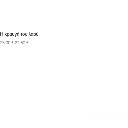
Γ
Η κραυγή του λαού
Κανονική τιμή
Τιμή Έκπτωσης
25,00 €
22,50 €